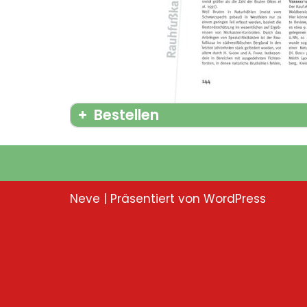
Bestellen
Gewünschter Titel : ISBN : Anzahl
*
Neve
| Präsentiert von
WordPress
Passen Sie Ihre Bestellung gerne Ihren Wünschen an.
Name
*