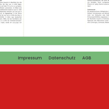
Impressum
Datenschutz
AGB
 Mehrere Titel bitten wir Sie untereinander aufzulisten.