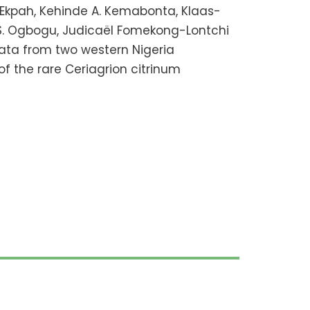
 Ekpah, Kehinde A. Kemabonta, Klaas-
 S. Ogbogu, Judicaël Fomekong-Lontchi
ta from two western Nigeria
 of the rare Ceriagrion citrinum