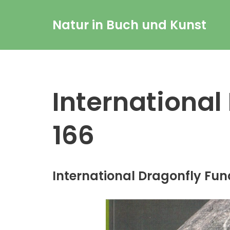
Natur in Buch und Kunst
Zum
Inhalt
springen
I
nternational
16
6
Int
ernational Dragonfly F